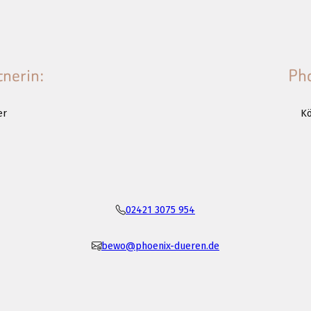
tnerin:
Pho
er
Kö
02421 3075 954
bewo@phoenix-dueren.de