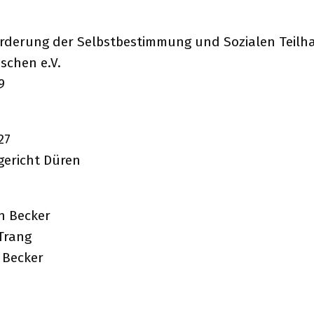
örderung der Selbstbestimmung und Sozialen Teilh
schen e.V.
9
27
gericht Düren
an Becker
 Trang
 Becker