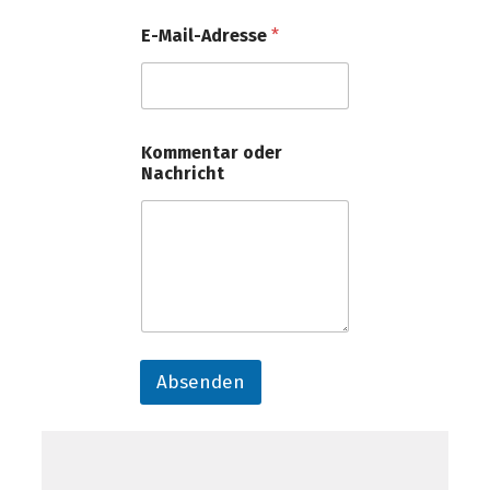
E-Mail-Adresse
*
Kommentar oder
Nachricht
Absenden
A
l
t